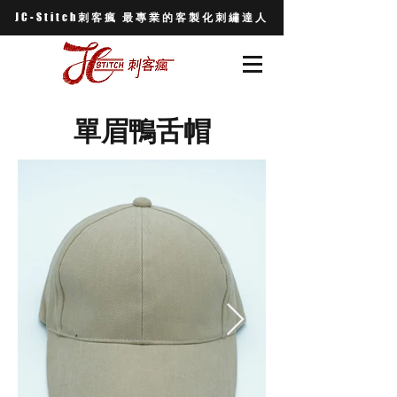
JC-Stitch
刺客瘋 最專業的客製化刺繡達人
單眉鴨舌帽